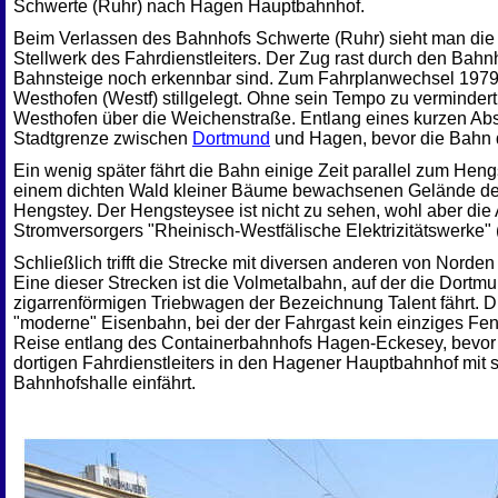
Schwerte (Ruhr) nach Hagen Hauptbahnhof.
Beim Verlassen des Bahnhofs Schwerte (Ruhr) sieht man di
Stellwerk des Fahrdienstleiters. Der Zug rast durch den Bah
Bahnsteige noch erkennbar sind. Zum Fahrplanwechsel 197
Westhofen (Westf) stillgelegt. Ohne sein Tempo zu vermindert 
Westhofen über die Weichenstraße. Entlang eines kurzen Absc
Stadtgrenze zwischen
Dortmund
und Hagen, bevor die Bahn d
Ein wenig später fährt die Bahn einige Zeit parallel zum Hen
einem dichten Wald kleiner Bäume bewachsenen Gelände de
Hengstey. Der Hengsteysee ist nicht zu sehen, wohl aber d
Stromversorgers "Rheinisch-Westfälische Elektrizitätswerke"
Schließlich trifft die Strecke mit diversen anderen von No
Eine dieser Strecken ist die Volmetalbahn, auf der die Dort
zigarrenförmigen Triebwagen der Bezeichnung Talent fährt. Die
"moderne" Eisenbahn, bei der der Fahrgast kein einziges Fen
Reise entlang des Containerbahnhofs Hagen-Eckesey, bevor 
dortigen Fahrdienstleiters in den Hagener Hauptbahnhof mit 
Bahnhofshalle einfährt.