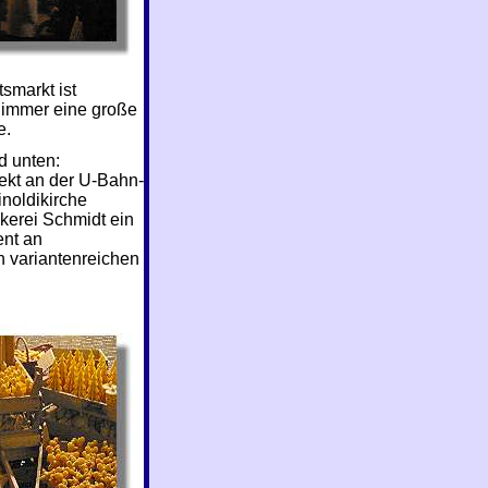
smarkt ist
h immer eine große
e.
nd unten:
irekt an der U-Bahn-
inoldikirche
mkerei Schmidt ein
ent an
n variantenreichen