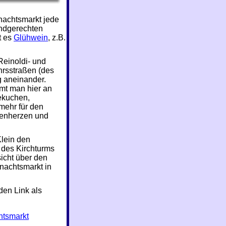
nachtsmarkt jede
indgerechten
t es
Glühwein
, z.B.
Reinoldi- und
hrsstraßen (des
 aneinander.
mt man hier an
ekuchen,
mehr für den
henherzen und
Klein den
des Kirchturms
icht über den
nachtsmarkt in
den Link als
htsmarkt