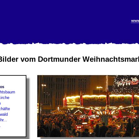
Bilder vom Dortmunder Weihnachtsmar
fos
htsbaum
kirche
n
chäfte
wald
r...
.