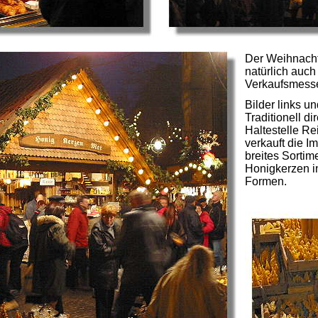
Der Weihnacht
natürlich auc
Verkaufsmess
Bilder links u
Traditionell d
Haltestelle Re
verkauft die I
breites Sortim
Honigkerzen i
Formen.