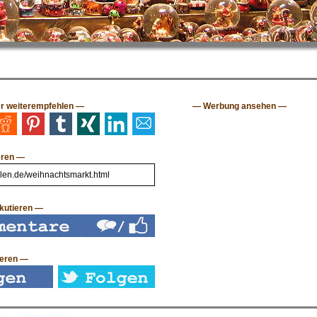
er weiterempfehlen —
— Werbung ansehen —
eren —
kutieren —
ieren —