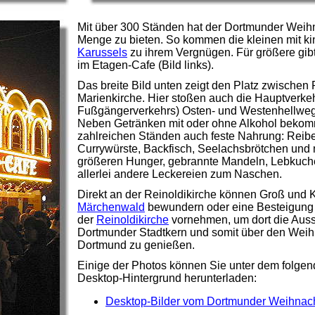
Mit über 300 Ständen hat der Dortmunder Weih
Menge zu bieten. So kommen die kleinen mit k
Karussels
zu ihrem Vergnügen. Für größere gib
im Etagen-Cafe (Bild links).
Das breite Bild unten zeigt den Platz zwischen 
Marienkirche. Hier stoßen auch die Hauptverke
Fußgängerverkehrs) Osten- und Westenhellweg
Neben Getränken mit oder ohne Alkohol bekom
zahlreichen Ständen auch feste Nahrung: Reib
Currywürste, Backfisch, Seelachsbrötchen und 
größeren Hunger, gebrannte Mandeln, Lebkuc
allerlei andere Leckereien zum Naschen.
Direkt an der Reinoldikirche können Groß und 
Märchenwald
bewundern oder eine Besteigung 
der
Reinoldikirche
vornehmen, um dort die Auss
Dortmunder Stadtkern und somit über den Weih
Dortmund zu genießen.
Einige der Photos können Sie unter dem folgen
Desktop-Hintergrund herunterladen:
Desktop-Bilder vom Dortmunder Weihnac