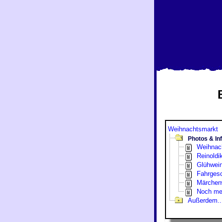
Weihnachtsmarkt
Photos & In
Weihnac
Reinoldi
Glühwei
Fahrges
Märchen
Noch meh
Außerdem..